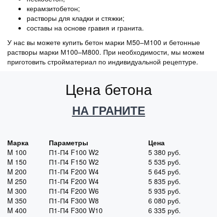
керамзитобетон;
растворы для кладки и стяжки;
составы на основе гравия и гранита.
У нас вы можете купить бетон марки М50–М100 и бетонные
растворы марки М100–М800. При необходимости, мы можем
приготовить стройматериал по индивидуальной рецептуре.
Цена бетона
НА ГРАНИТЕ
Марка
Параметры
Цена
M 100
П1-П4 F100 W2
5 380
руб.
M 150
П1-П4 F150 W2
5 535
руб.
M 200
П1-П4 F200 W4
5 645
руб.
M 250
П1-П4 F200 W4
5 835
руб.
M 300
П1-П4 F200 W6
5 935
руб.
M 350
П1-П4 F300 W8
6 080
руб.
M 400
П1-П4 F300 W10
6 335
руб.