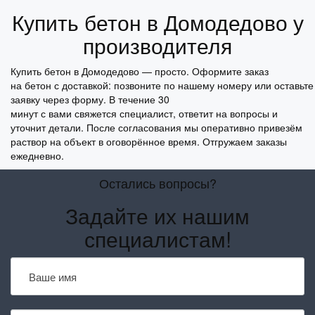
Купить бетон в Домодедово у
производителя
Купить
бетон
в
Домодедово
—
просто
. Оформите заказ
на
бетон
с
доставкой
:
позвоните
по
нашему
номеру
или
оставьте
заявку через
форму
.
В
течение
30
минут
с
вами
свяжется
специалист
, ответит на вопросы и
уточнит
детали
.
После
согласования мы оперативно привезём
раствор на объект в оговорённое время. Отгружаем заказы
ежедневно.
Остались вопросы?
Задайте их нашим
специалистам!